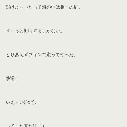
逃げよ～ったって海の中は相手の庭。
ず～っと対峙するしかない。
とりあえずフィンで蹴ってやった。
撃退！
いえ～い(^o^)丿
ってまた来た(T_T)