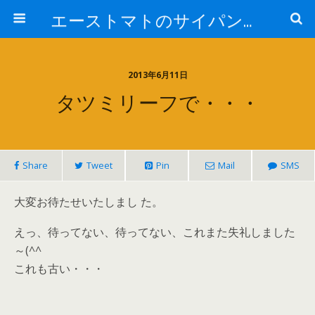
エーストマトのサイパンダイビング日記
2013年6月11日
タツミリーフで・・・
Share
Tweet
Pin
Mail
SMS
大変お待たせいたしまし た。
えっ、待ってない、待ってない、これまた失礼しました
～(^^ゞ
これも古い・・・