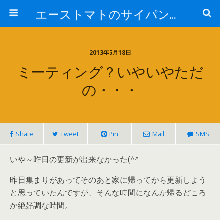
エーストマトのサイパンダイビング日記
2013年5月18日
ミーティング？いやいやただ
の・・・
Share
Tweet
Pin
Mail
SMS
いや～昨日の更新が出来なかった(^^ゞ
昨日集まりがあってそのあと家に帰ってから更新しよう
と思っていたんですが、そんな時間になんか帰るどころ
か絶好調な時間。