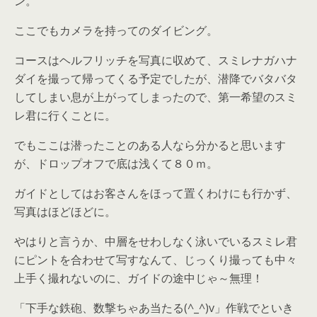
ン。
ここでもカメラを持ってのダイビング。
コースはヘルフリッチを写真に収めて、スミレナガハナ
ダイを撮って帰ってくる予定でしたが、潜降でバタバタ
してしまい息が上がってしまったので、第一希望のスミ
レ君に行くことに。
でもここは潜ったことのある人なら分かると思います
が、ドロップオフで底は浅くて８０ｍ。
ガイドとしてはお客さんをほって置くわけにも行かず、
写真はほどほどに。
やはりと言うか、中層をせわしなく泳いでいるスミレ君
にピントを合わせて写すなんて、じっくり撮っても中々
上手く撮れないのに、ガイドの途中じゃ～無理！
「下手な鉄砲、数撃ちゃあ当たる(^_^)v」作戦でといき