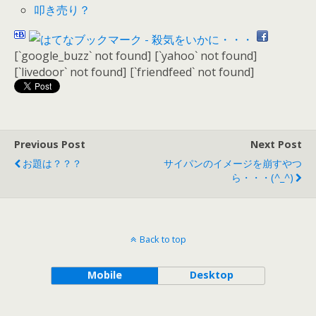
叩き売り？
[`google_buzz` not found]
[`yahoo` not found]
[`livedoor` not found]
[`friendfeed` not found]
Previous Post
Next Post
お題は？？？
サイパンのイメージを崩すやつ
ら・・・(^_^)
Back to top
Mobile
Desktop