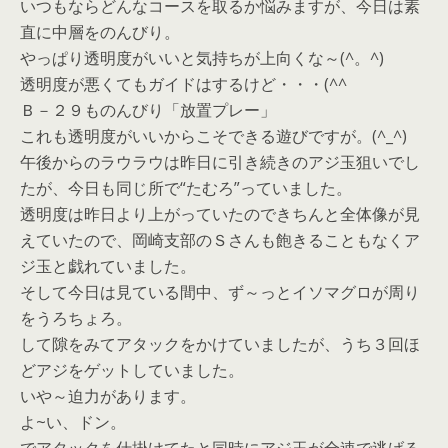
いつもならどんなコースを取るか悩みますが、今日は素
直に中層をのんびり。
やっぱり透明度がいいと気持ちが上向くな～(^。^)
透明度が悪くてもガイドはするけど・・・(^^ゞ
Ｂ－２９ものんびり「放置プレー」
これも透明度がいいからこそできる遊びですが。(^_^)
午後からのラウラウは昨日に引き続きのアジ玉狙いでし
たが、今日も同じ所で“たむろ”っていました。
透明度は昨日より上がっていたのできちんと全体像が見
えていたので、岡崎支部のＳさんも飽きることもなくア
ジ玉と戯れていました。
そして今日は見ている間中、ず～っとイソマグロが周り
をうろちょろ。
して隙をみてアタックをかけていましたが、うち３回ほ
どアジをゲットしていました。
いや～迫力があります。
よ~い、ドン。