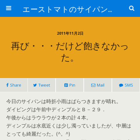
エーストマトのサイパンダイビング日記
2011年11月2日
再び・・・だけど飽きなかっ
た。
Share
Tweet
Pin
Mail
SMS
今日のサイパンは時折小雨はぱらつきますが晴れ。
ダイビングは午前中ディンプルとＢ－２９．
午後からはラウラウが２本の計４本。
ディンプルは水底近くは少し濁っていましたが、中層は
とっても綺麗だった。(^。^)