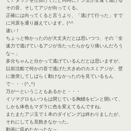
でアタックを仕掛けてたと同時にアジ玉が全速で逃げる
その音、そしてアジが向ってくる。
正確には向ってくると言うより、「逃げて行った」すで
に河原を通り越えています。(^^ゞ
速い！
ちょっと怖かったのが大丈夫だとは思いつつ、その「全
速力で逃げているアジが当たったらかなり痛いんだろう
な～」
多分ちゃんと分かって逃げているんだとは思いますが、
以前沈船で何かの音で逃げた大きめのカスミアジが、壁
に激突してしばらく動けなかったのを見ているもん
で・・・(^_^)
万が一ということもあるかと・・・
イソマグロもいつもは閉じている胸鰭をピンと開いて、
しかも体色もマダラに色を変えてるんですね。
またまたアジ玉で１本のダイビングは終わりましたが、
それにしても見飽きなかった。
動画に収めたかったな～