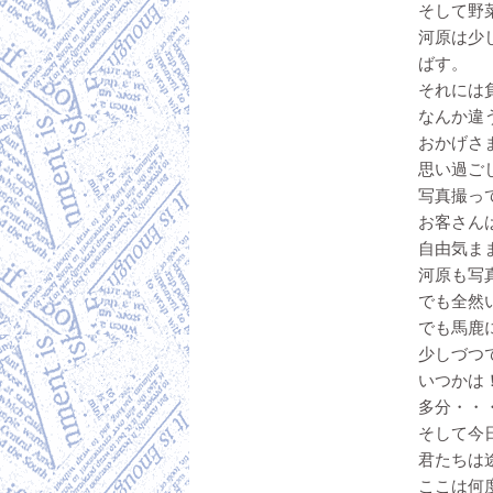
そして野
河原は少
ばす。
それには
なんか違
おかげさ
思い過ごし
写真撮っ
お客さん
自由気ま
河原も写
でも全然い
でも馬鹿
少しづつ
いつかは
多分・・
そして今
君たちは
ここは何