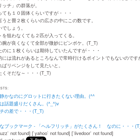
リッチ」の群落が。
っても１０固体くらいですが・・・
言うと畳２枚くらいの広さの中にこの数です。
いでしょう。
トを狙わなくても２匹が入ってくる。
腕が良くなくて全部が微妙にピンボケ。(T_T)
たのに１枚くらいは期待していたんですが・・・
的には流れがあるところなんで常時行けるポイントでもないのです
ればリベンジをして見たいと。
くそだな～・・・(T_T)
OSTS:
静かなのにグロットに行きたくない理由。(^^ゞ
は話題盛りだくさん。(^_^)v
チの差で・・・(T_T)
uzz` not found]
[`yahoo` not found]
[`livedoor` not found]