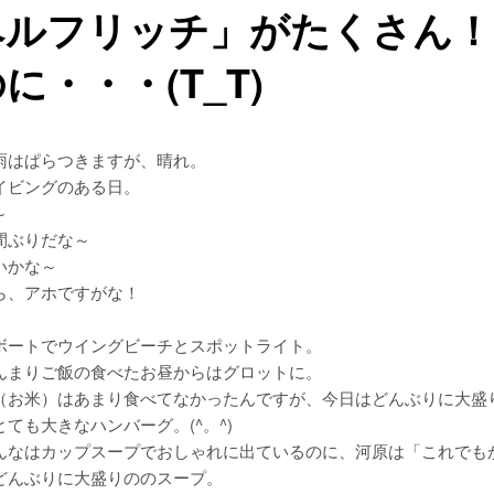
ヘルフリッチ」がたくさん
に・・・(T_T)
雨はぱらつきますが、晴れ。
イビングのある日。
～
間ぶりだな～
いかな～
ら、アホですがな！
ボートでウイングビーチとスポットライト。
んまりご飯の食べたお昼からはグロットに。
（お米）はあまり食べてなかったんですが、今日はどんぶりに大盛
ても大きなハンバーグ。(^。^)
んなはカップスープでおしゃれに出ているのに、河原は「これでも
どんぶりに大盛りののスープ。