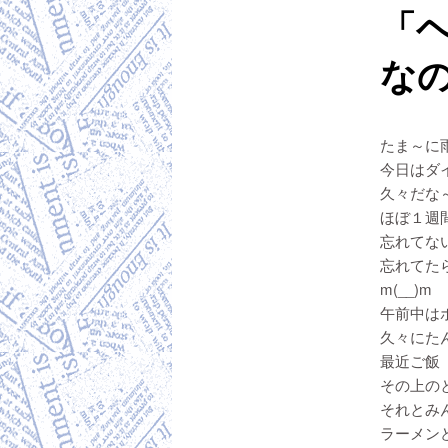
「
なの
たま～に
今日はダ
久々だな
ほぼ１週
忘れてな
忘れてた
m(__)m
午前中は
久々にた
最近ご飯
その上のと
それとみ
ラーメン