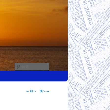
検
索
投稿ナビゲー
←
前へ
次へ
→
ション