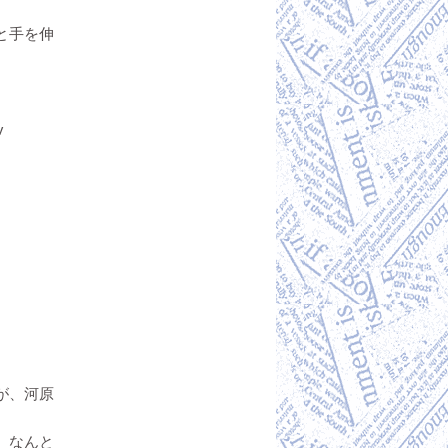
と手を伸
v
が、河原
、なんと