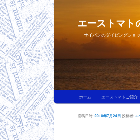
エーストマト
サイパンのダイビングショ
メインメニュー
ホーム
エーストマトご紹介
メインコンテンツへ移動
サブコンテンツへ移動
投稿日時:
2010年7月24日
投稿者:
エ