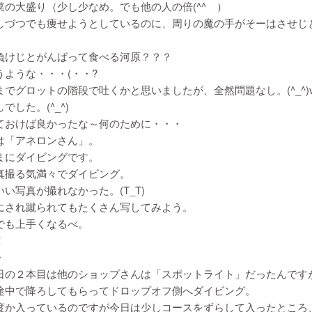
菜の大盛り（少し少なめ。でも他の人の倍(^^ゞ）
しづつでも痩せようとしているのに、周りの魔の手がそーはさせじ
負けじとがんばって食べる河原？？？
うような・・・(・・?
までグロットの階段で吐くかと思いましたが、全然問題なし。(^_^)
でした。(^_^)
ておけば良かったな～何のために・・・
は「アネロンさん」。
まにダイビングです。
真撮る気満々でダイビング。
い写真が撮れなかった。(T_T)
にされ蹴られてもたくさん写してみよう。
でも上手くなるべ。
！
・
日の２本目は他のショップさんは「スポットライト」だったんです
途中で降ろしてもらってドロップオフ側へダイビング。
度か入っているのですが今日は少しコースをずらして入ったところ