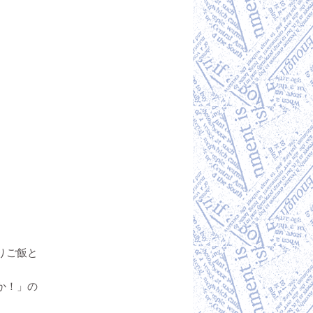
！
りご飯と
か！」の