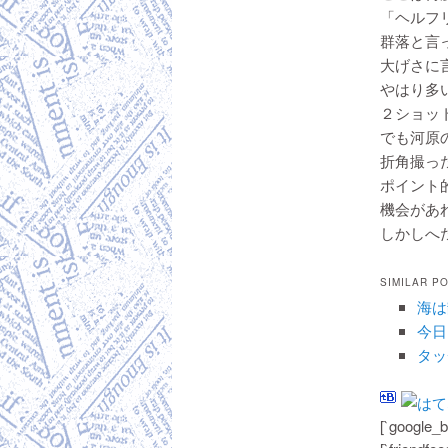
「ヘルフ
群落と言
大げさに
やはり多
２ショッ
でも河原の
折角撮っ
ポイント
機会があ
しかしへた
SIMILAR P
海は
今日
タッ
[`google_b