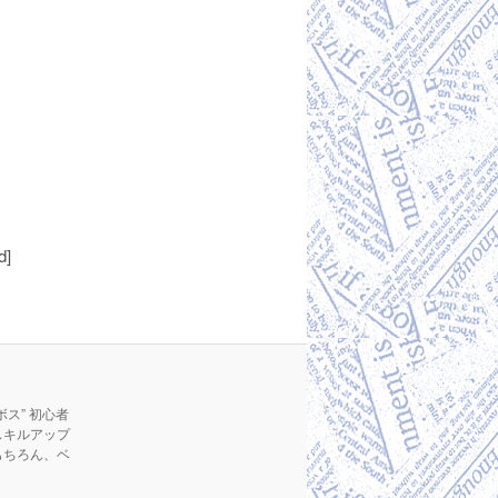
d]
ス” 初心者
スキルアップ
もちろん、ベ