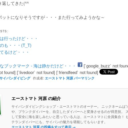
返してきた(^^ゞ
ポットになりそうですが・・・また行ってみようかな～
OSTS:
は行ったけど・・・
のも・・・(T_T)
てるけど・・・
[`google_buzz` not foun
ot found]
[`livedoor` not found]
[`friendfeed` not found]
サイパンダイビング
作成者:
エーストマト 河原
パーマリンク
エーストマト 河原 の紹介
サイパンダイビングショップ・エーストマトのオーナー。 ニックネームは”ボ
や、ブランクダイバーを、自立したダイバーへと変身させるのが得意技。 
して安全に海を楽しみたいと思っている人は、エーストマトに全員集合！ 
テランダイバーにも、サイパンの魅力を堪能してもらいます。
エーストマト 河原 の投稿をすべて表示
→