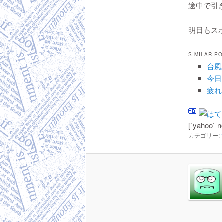
途中で引き
明日もス
SIMILAR P
台風
今日
疲れ
[`yahoo` n
カテゴリー: