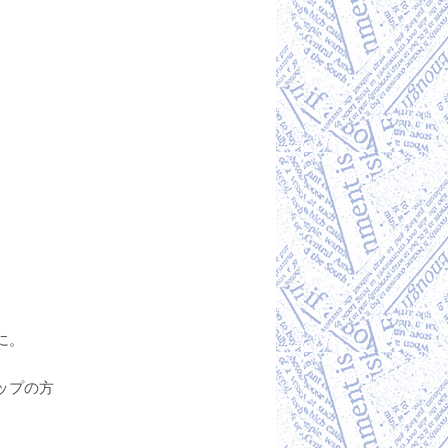
に。
ップの方