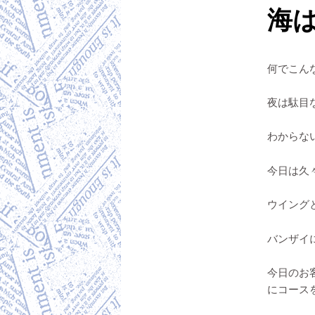
海
何でこん
夜は駄目
わからな
今日は久
ウイング
バンザイ
今日のお
にコース