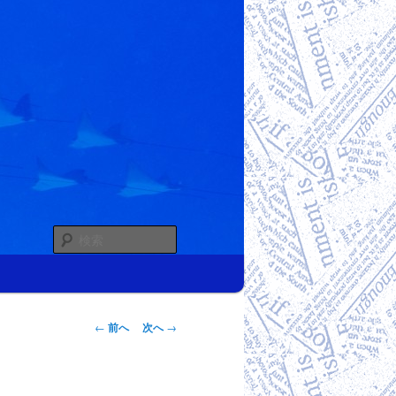
検
索
投稿ナビゲー
←
前へ
次へ
→
ション