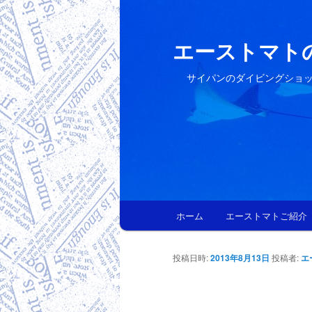
エーストマト
サイパンのダイビングショ
メインメニュー
ホーム
エーストマトご紹介
メインコンテンツへ移動
サブコンテンツへ移動
投稿日時:
2013年8月13日
投稿者:
エ