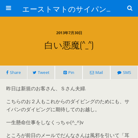
エーストマトのサイパンダイビング日記
2013年7月30日
白い悪魔(^_^)
Share
Tweet
Pin
Mail
SMS
昨日は新規のお客さん、Ｓさん夫婦.
こちらのお２人もこれからのダイビングのためにも、サ
イパンのダイビングに期待してのお越し。
一生懸命仕事をしなくっちゃ(^_^)v
ところが前日のメールでだんなさんは風邪を引いて「耳