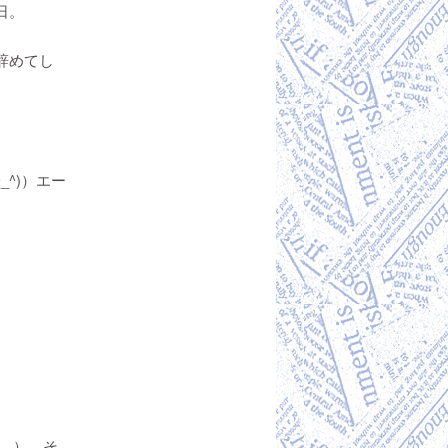
日。
辞めてし
^)）エー
^ゞ）、そ