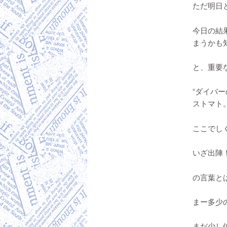
ただ明日
今日の結
まうかも
と、重要
“ダイバー
ストマト
ここでしく
いざ出陣
の言葉とは
まー多少
まだ少し