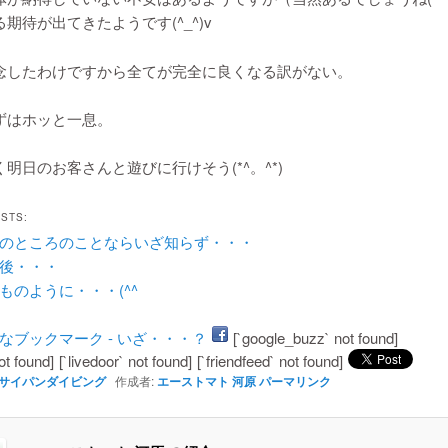
期待が出てきたようです(^_^)v
念したわけですから全てが完全に良くなる訳がない。
ずはホッと一息。
明日のお客さんと遊びに行けそう(*^。^*)
OSTS:
のところのことならいざ知らず・・・
後・・・
ものように・・・(^^ゞ
[`google_buzz` not found]
ot found]
[`livedoor` not found]
[`friendfeed` not found]
サイパンダイビング
作成者:
エーストマト 河原
パーマリンク