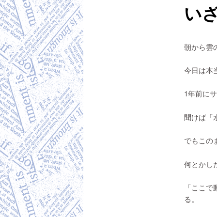
い
朝から雲
今日は本
1年前に
聞けば「
でもこの
何とかし
「ここで
る。