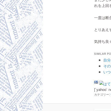
れを上回る
一度は断
とりあえ
気持ち良く
SIMILAR P
自分
その
いつ
[`yahoo` n
カテゴリー: