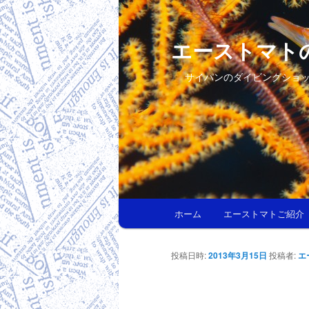
エーストマト
サイパンのダイビングショ
メインメニュー
ホーム
エーストマトご紹介
メインコンテンツへ移動
サブコンテンツへ移動
投稿日時:
2013年3月15日
投稿者:
エ