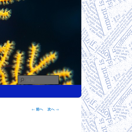
検
索
投稿ナビゲー
←
前へ
次へ
→
ション