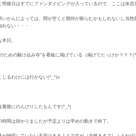
と明後日はすでにファンダイビングが入っているので、ここは休息
果いかんによっては、間が空くと期待が膨らむかもしれないし当然
知れない・・・
な本日。
のための駆け込み寺”を看板に掲げている（掲げてたっけか？？？(^_
。
じるわけには行かない(^_^)v
！
裏腹にのんびりしたもんです(^_^)
の時間は掛かりましたが予定よりは早めの動きで終了。
体が納得していない不安はあるようですが（当然あるでしょうね(^