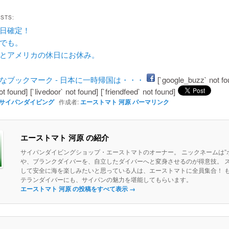
OSTS:
日確定！
でも。
とアメリカの休日にお休み。
[`google_buzz` not fo
ot found]
[`livedoor` not found]
[`friendfeed` not found]
サイパンダイビング
作成者:
エーストマト 河原
パーマリンク
エーストマト 河原 の紹介
サイパンダイビングショップ・エーストマトのオーナー。 ニックネームは”ボ
や、ブランクダイバーを、自立したダイバーへと変身させるのが得意技。 
して安全に海を楽しみたいと思っている人は、エーストマトに全員集合！ 
テランダイバーにも、サイパンの魅力を堪能してもらいます。
エーストマト 河原 の投稿をすべて表示
→