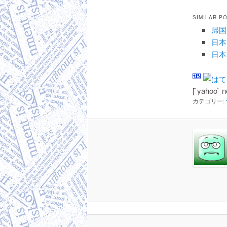
SIMILAR P
帰国
日本
日本
[`yahoo` n
カテゴリー: