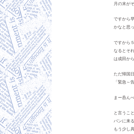
月の末が
ですから
かなと思
ですから
なるとそ
は成田か
ただ帰国
「緊急～
まー呑んべ
と言うこ
パンに来
もう少し