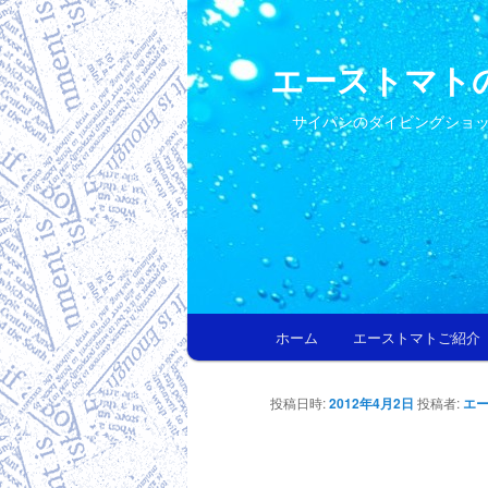
エーストマト
サイパンのダイビングショ
メインメニュー
ホーム
エーストマトご紹介
メインコンテンツへ移動
サブコンテンツへ移動
投稿日時:
2012年4月2日
投稿者:
エー