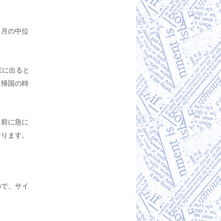
６月の中位
京に出ると
に帰国の時
日前に急に
おります。
ので、サイ