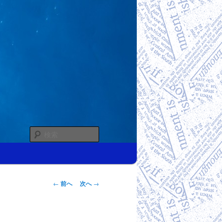
検
索
投稿ナビゲー
←
前へ
次へ
→
ション