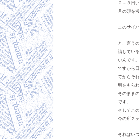
２～３日
月の頭を
このサイ
と、言う
請してい
いんです
ですから
てからそ
明をもら
そのまま
です。
そしてこ
今の所２
それはい