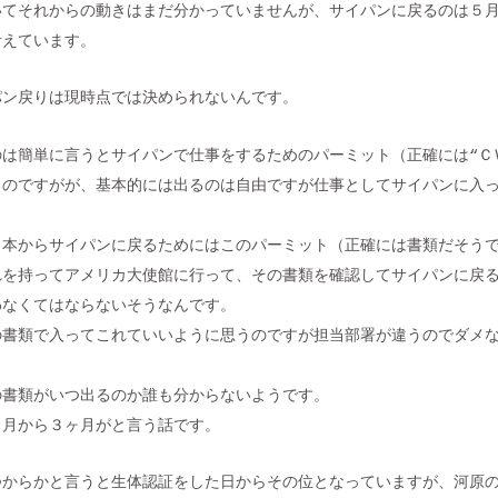
いてそれからの動きはまだ分かっていませんが、サイパンに戻るのは５
考えています。
パン戻りは現時点では決められないんです。
のは簡単に言うとサイパンで仕事をするためのパーミット（正確には“Ｃ
るのですがが、基本的には出るのは自由ですが仕事としてサイパンに入
。
日本からサイパンに戻るためにはこのパーミット（正確には書類だそう
れを持ってアメリカ大使館に行って、その書類を確認してサイパンに戻
わなくてはならないそうなんです。
の書類で入ってこれていいように思うのですが担当部署が違うのでダメ
の書類がいつ出るのか誰も分からないようです。
ヶ月から３ヶ月がと言う話です。
つからかと言うと生体認証をした日からその位となっていますが、河原