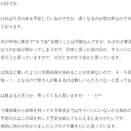
その日です。
早ければ５月の末を予定しているのですが、遅くなるのが世の常なので
っております。
５月の中頃に東京で“オフ会”を開くことは可能なんですが、わざわざ東
れなりのお金が掛かってしまうので、日本に戻った次の日か、サイパン
ら戻ろうと思っていますので、そのときのオフ会かと思っています。
日は先ほど書いたように河原自身が決めることが出来ないので、４・５
告知～！」となるので皆さんが集まるのは難しいんだろうな～と思って
は集まると言うか、寄ってくると思いますが・・・(^^ゞ
とで連休後から余裕を持って６月末頃まではサイパンにいないかも知れ
る予定の人はこの辺を外して予定を組んでもらえるとありがたいです。
具体的に何かが分かりましたらブログで書きたいと思っています。