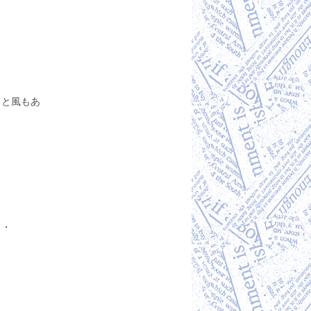
ると風もあ
・・