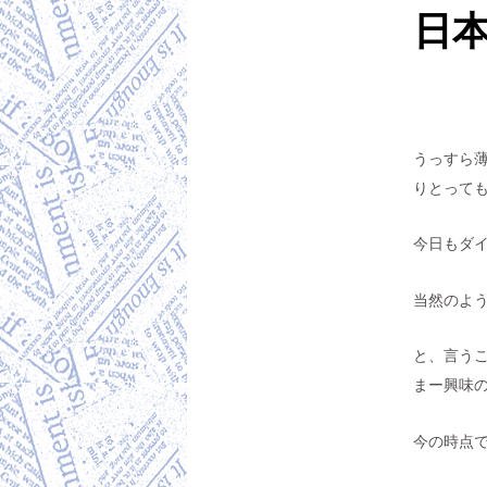
日
うっすら
りとっても
今日もダ
当然のよ
と、言う
まー興味の
今の時点