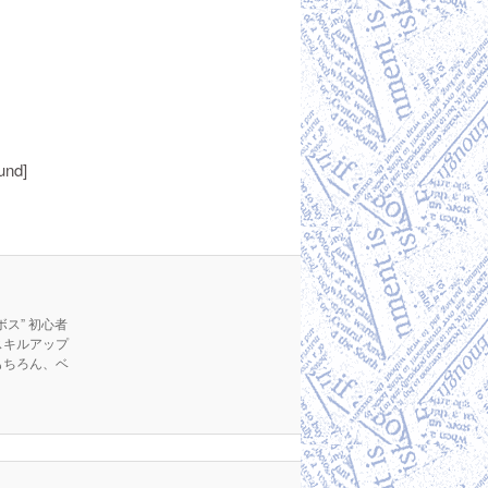
und]
ス” 初心者
スキルアップ
もちろん、ベ