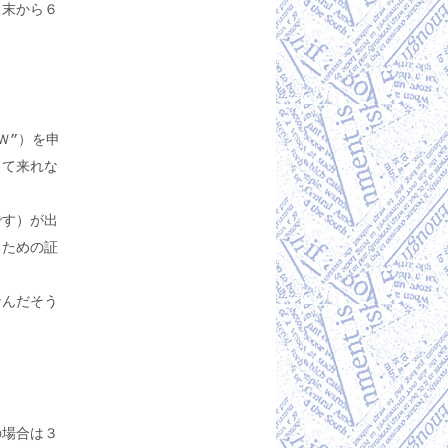
月末から６
Ｗ”）を申
って来れな
です）が出
るための証
なんだそう
の場合は３