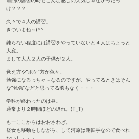
前回の講習の時もこんな感じの天気じゃなかったっ
け？？？
久々で４人の講習。
きついよね～(^^ゞ
鈍らない程度には講習をやっていないと４人はちょっと
大変。
まして大人２人の子供が２人。
覚え方や“ボケ”方が色々。
勉強になるっちゃ～なるのですが、やってるときはそん
な“勉強”などと思ってる暇もなく・・・
学科が終わったのは昼。
通常より２時間ほどの遅れ。(T_T)
もーここからはおおさわぎ。
昼食も移動をしながら、して河原は運転手なので食べれ
ないし・・・