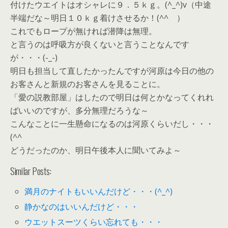
付けたウエイトはオシャレに９．５ｋｇ。(^_^)v（中途
半端だな～明日１０ｋｇ着けさせるか！(^^ゞ）
これでもロープが無ければ潜降は無理。
と言うのは呼吸方が良くないと言うことなんです
が・・・(-_-)
明日も担当して直したかったんですが河原は今日の他の
お客さんと新規のお客さんを見ることに。
「愛の説教部屋」はしたので明日は何とかなってくれれ
ばいいのですが、多分無理だろうな～
こんなことに一生懸命になるのは河原くらいだし・・・
(^^ゞ
どうだったのか、明日午後本人に聞いてみよ～
Similar Posts:
満月のナイトもいいんだけど・・・(^_^)
静かなのはいいんだけど・・・
ウエットスーツくらい忘れても・・・