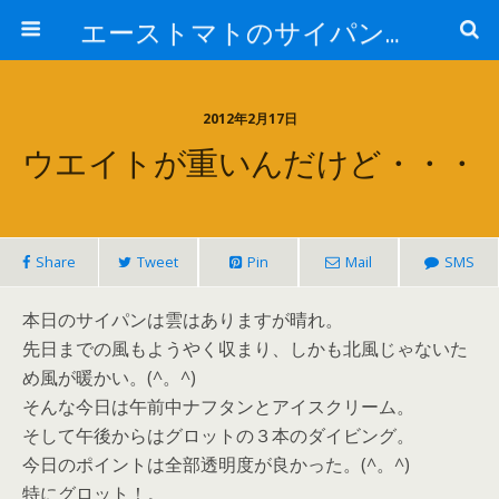
エーストマトのサイパンダイビング日記
2012年2月17日
ウエイトが重いんだけど・・・
Share
Tweet
Pin
Mail
SMS
本日のサイパンは雲はありますが晴れ。
先日までの風もようやく収まり、しかも北風じゃないた
め風が暖かい。(^。^)
そんな今日は午前中ナフタンとアイスクリーム。
そして午後からはグロットの３本のダイビング。
今日のポイントは全部透明度が良かった。(^。^)
特にグロット！。