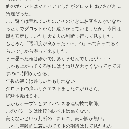
他のポイントはマアマアでしたがグロットはひさびさに
綺麗だった。
ここ暫くは荒れていたのとそのときにお客さんがいなか
ったりでグロットからは遠ざかっていましたが、今日は
風も安定していたし大丈夫の判断で行って見ました。
もちろん「透明度が良かった～(^。^)」って言ってるく
らいですから潜って来ました。
まー思った程は静かではありませんでしたが・・・
しかも上がってくる頃にはうねりが大きくなってきて渡
すのに時間がかかる。
午後の遅くは難しいかもしれない・・・
グロットの強いリクエストをしたのがＯさん。
経験本数は９本。
しかもオープンとアドバンスを連続技で取得。
このパターンは比較的レベルは高くない。
高くないという判断の上に９本、高い訳が無い。
しかし年齢的に若いので多少の期待はして見たもの