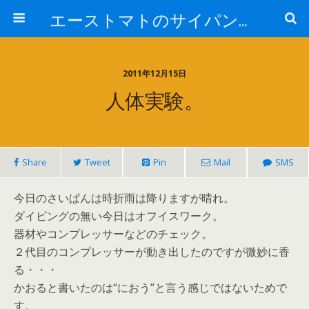
エーストマトのサイパンダイビング日記
2011年12月15日
人体実験。
Share
Tweet
Pin
Mail
SMS
今日のさいぱんは時折雨は降りますが晴れ。
ダイビングの無い今日はオフイスワーク。
器材やコンプレッサーなどのチェック。
２代目のコンプレッサーが動き出したのですが微妙に香
る・・・
かおると書いたのは“におう”と言う感じではないためで
す。