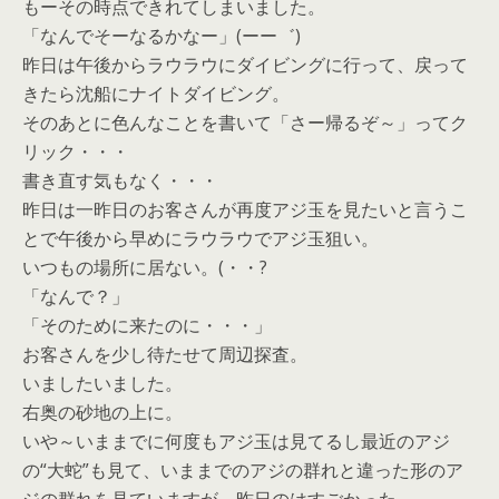
もーその時点できれてしまいました。
「なんでそーなるかなー」(ーー゛)
昨日は午後からラウラウにダイビングに行って、戻って
きたら沈船にナイトダイビング。
そのあとに色んなことを書いて「さー帰るぞ～」ってク
リック・・・
書き直す気もなく・・・
昨日は一昨日のお客さんが再度アジ玉を見たいと言うこ
とで午後から早めにラウラウでアジ玉狙い。
いつもの場所に居ない。(・・?
「なんで？」
「そのために来たのに・・・」
お客さんを少し待たせて周辺探査。
いましたいました。
右奥の砂地の上に。
いや～いままでに何度もアジ玉は見てるし最近のアジ
の“大蛇”も見て、いままでのアジの群れと違った形のア