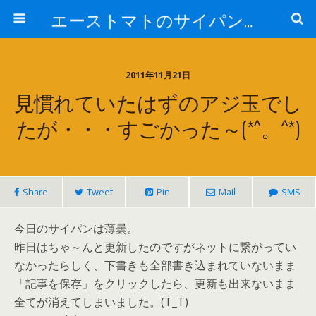
エーストマトのサイパンダイビング日記
2011年11月21日
見慣れていたはずのアジ玉でし
たが・・・すごかった～(*^。^*)
Share
Tweet
Pin
Mail
SMS
今日のサイパンは薄曇。
昨日はちゃ～んと更新したのですがネットに繋がってい
なかったらしく、下書きも全部書き込まれていないまま
「記事を保存」をクリックしたら、更新も出来ないまま
全てが消えてしまいました。(T_T)