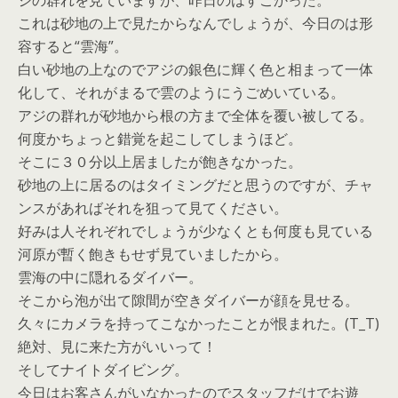
ジの群れを見ていますが、昨日のはすごかった。
これは砂地の上で見たからなんでしょうが、今日のは形
容すると“雲海”。
白い砂地の上なのでアジの銀色に輝く色と相まって一体
化して、それがまるで雲のようにうごめいている。
アジの群れが砂地から根の方まで全体を覆い被してる。
何度かちょっと錯覚を起こしてしまうほど。
そこに３０分以上居ましたが飽きなかった。
砂地の上に居るのはタイミングだと思うのですが、チャ
ンスがあればそれを狙って見てください。
好みは人それぞれでしょうが少なくとも何度も見ている
河原が暫く飽きもせず見ていましたから。
雲海の中に隠れるダイバー。
そこから泡が出て隙間が空きダイバーが顔を見せる。
久々にカメラを持ってこなかったことが恨まれた。(T_T)
絶対、見に来た方がいいって！
そしてナイトダイビング。
今日はお客さんがいなかったのでスタッフだけでお遊