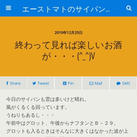
エーストマトのサイパンダイビング日記
2010年12月25日
終わって見れば楽しいお酒
が・・・(^_^)v
Share
Tweet
Pin
Mail
SMS
今日のサイパンも雲は多いけど晴れ。
風がくるくる回っています。
うねりもあるし・・・
午前中はグロット、午後からナフタンとＢ－２９。
グロットも入るときはそんなに大きくはなかった波が上