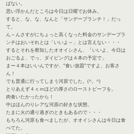
ばない。
思い浮かんだところは今日は日曜でお休み。
すると、な、な、なんと「サンデーブランチ！」だっ
て。
ん～んさすがにちょっと高くなった料金のサンデーブラ
ンチはおいそれとは「いいよ～」とは言えない・・・
するとそれを察知したオオイシさん、「いいよ、今日は
おごるよ、でっ、ダイビングは４本の予定で」
まー４本はいいんですが、“食い放題”ですよ、お客さ
ん！
でも普通に行ってしまう河原でした。(^。^)
とりあえず４ｃｍほどの厚さのローストビーフを。
肉食いたかったから！
中はほんのりレアな河原の好きな状態。
たまに火の通り過ぎのときもあるので・・・
もちろん河原も食べましたが、オオイシさんは今日は食
べてた。