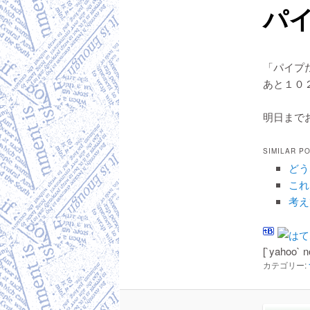
パ
「パイプ
あと１０
明日まで
SIMILAR P
どう
これ
考え
[`yahoo` n
カテゴリー: