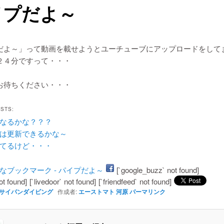
イプだよ～
だよ～」って動画を載せようとユーチューブにアップロードをして
２４分ですって・・・
お待ちください・・・
OSTS:
なるかな？？？
は更新できるかな～
てるけど・・・
[`google_buzz` not found]
ot found]
[`livedoor` not found]
[`friendfeed` not found]
サイパンダイビング
作成者:
エーストマト 河原
パーマリンク