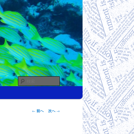
検
索
投稿ナビゲー
←
前へ
次へ
→
ション