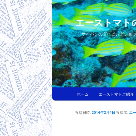
エーストマト
サイパンのダイビングショ
メインメニュー
ホーム
エーストマトご紹介
メインコンテンツへ移動
サブコンテンツへ移動
投稿日時:
2014年2月4日
投稿者:
エー