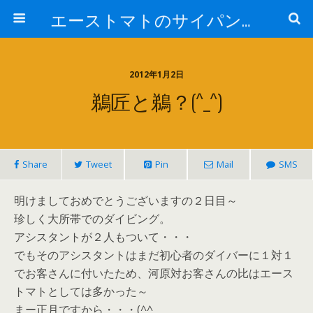
エーストマトのサイパンダイビング日記
2012年1月2日
鵜匠と鵜？(^_^)
Share
Tweet
Pin
Mail
SMS
明けましておめでとうございますの２日目～
珍しく大所帯でのダイビング。
アシスタントが２人もついて・・・
でもそのアシスタントはまだ初心者のダイバーに１対１
でお客さんに付いたため、河原対お客さんの比はエース
トマトとしては多かった～
まー正月ですから・・・(^^ゞ