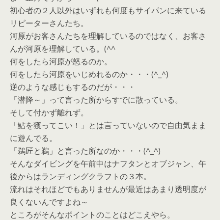
初心者の２人以外はいずれも何度もサイパンに来ている
リピーターさんたち。
河原がお客さんたちを理解しているのではなく、お客さ
んが河原を理解している。(^^ゞ
何をしたら河原が怒るのか。
何をしたら河原をいじめれるのか・・・(^_^)
逆のような感じもするのだが・・・
「潜降～」って言った所からすでに散っている。
そして付かず離れず。
「鮎を獲ってこい！」とは言っていないので自由気まま
に遊んでる。
「鵜匠と鵜」と言った所なのか・・・(^_^)
そんなダイビングを午前中はナフタンとオブジャン、午
後からはランディングクラフトの３本。
流れはそれほどでもありませんが最近はあまり透明度が
良くないんですよね～
ところがそんなポイントのことはどこえやら。