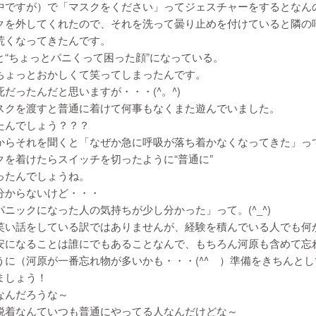
中ですが）で「マスクをください」ってジェスチャーをするとなん
クを外してくれたので、それを洗って曇り止めを付けていると隣の
荒くなってきたんです。
と“ちょっとパニくって困った顔”になっている。
ちょっとおかしくて笑ってしまったんです。
だったんだと思いますが・・・(^。^)
スクを渡すと普通に着けて何事もなくまた遊んでいました。
たんでしょう？？？
からそれを聞くと「なぜか急に呼吸が落ち着かなくなってきた」っ
クを着けたらスイッチを切ったように“普通に”
ったんでしょうね。
分からないけど・・・
パニックになった人の気持ちが少し分かった」って。(^_^)
笑い話をしている訳ではありませんが、経験を積んでいる人でも何
安になることは誰にでもあることなんで、もちろん河原も含めて忘
うに（河原が一番忘れ物が多いかも・・・(^^ゞ）準備をきちんと
ましょう！
なんだろうな～
脱着なんていつも普通にやってる人なんだけどな～