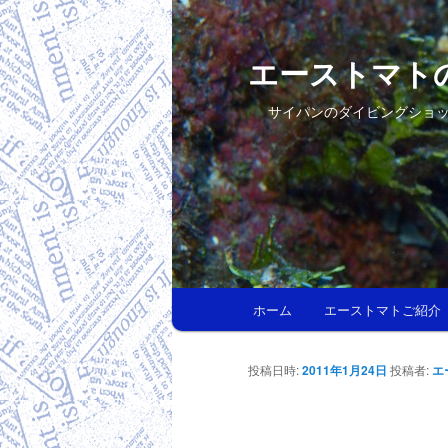
エーストマト
サイパンのダイビングショ
メインメニュー
ホーム
エーストマトご紹介
メインコンテンツへ移動
サブコンテンツへ移動
投稿日時:
2011年1月24日
投稿者:
エ