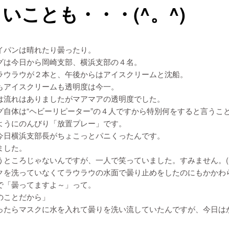
いことも・・・(^。^)
イパンは晴れたり曇ったり。
グは今日から岡崎支部、横浜支部の４名。
ラウラウが２本と、午後からはアイスクリームと沈船。
もアイスクリームも透明度は今一。
は流れはありましたがマアマアの透明度でした。
グ自体は“ヘビーリピーター”の４人ですから特別何をすると言うこ
ようにのんびり「放置プレー」です。
今日横浜支部長がちょこっとパニくったんです。
ました。
うところじゃないんですが、一人で笑っていました。すみません。(^
クを洗っていなくてラウラウの水面で曇り止めをしたのにもかかわ
で「曇ってますよ～」って。
のことだから」
ったらマスクに水を入れて曇りを洗い流していたんですが、今日は