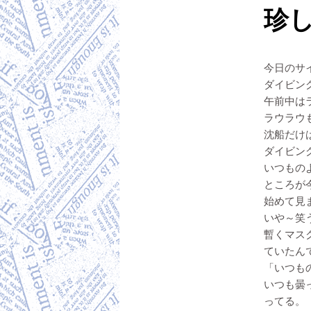
珍し
今日のサ
ダイビン
午前中は
ラウラウ
沈船だけ
ダイビン
いつもの
ところが
始めて見
いや～笑
暫くマス
ていたん
「いつも
いつも曇
ってる。