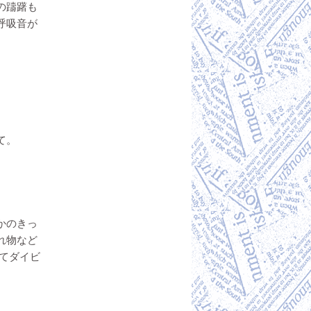
の躊躇も
呼吸音が
て。
かのきっ
れ物など
してダイビ