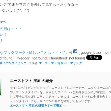
ベンジ”でまたマスクを外して見てもらおうかな～
ないよ！(*^。^*)
OSTS:
の日は・・・
い！
！
[`google_buzz` not 
ot found]
[`livedoor` not found]
[`friendfeed` not found]
サイパンダイビング
作成者:
エーストマト 河原
パーマリンク
エーストマト 河原 の紹介
サイパンダイビングショップ・エーストマトのオーナー。 ニックネームは”ボ
や、ブランクダイバーを、自立したダイバーへと変身させるのが得意技。 
して安全に海を楽しみたいと思っている人は、エーストマトに全員集合！ 
テランダイバーにも、サイパンの魅力を堪能してもらいます。
エーストマト 河原 の投稿をすべて表示
→