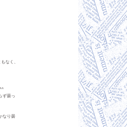
ともなく、
^ゞ
らず曇っ
かなり曇