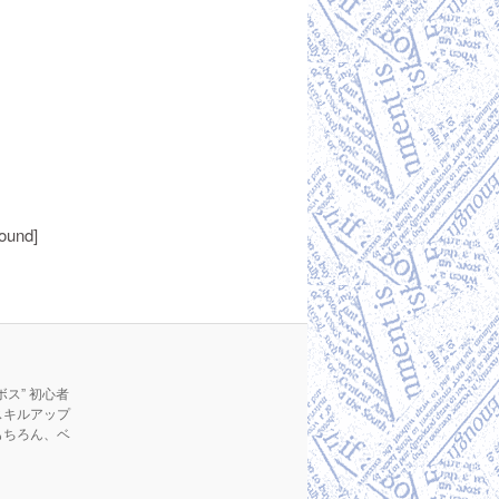
found]
ス” 初心者
スキルアップ
もちろん、ベ