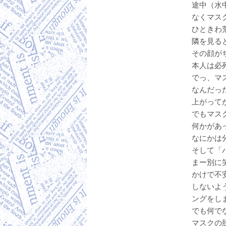
途中（水
なくマス
ひときわ
隣を見る
その顔が
本人は必死
でっ、マ
なんだっ
上がって
でもマス
何かがあ
なにかは
そして「
まー別に
かけで不
しないよ
ングをし
でも何で
マスクの