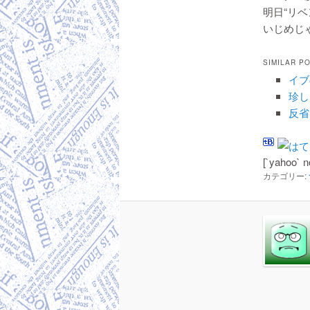
明日“リ
いじめじゃ
SIMILAR P
イブ
珍し
反省
[`yahoo` n
カテゴリー: