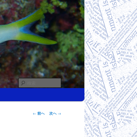
検
索
投稿ナビゲー
←
前へ
次へ
→
ション