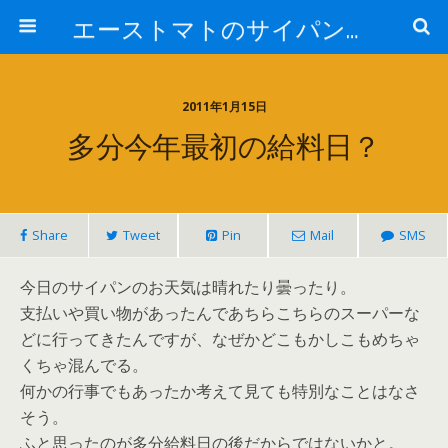
エーストマトのサイパンダイビング日記
2011年1月15日
多分今年最初の給料日？
Share
Tweet
Pin
Mail
SMS
今日のサイパンのお天気は晴れたり曇ったり。
支払いや買い物があったんであちらこちらのスーパーな
どに行ってきたんですが、なぜかどこもかしこもめちゃ
くちゃ混んでる。
何かの行事でもあったか考えて見ても特別なことはなさ
そう。
ふと思ったのが多分給料日の後だからではないかと。