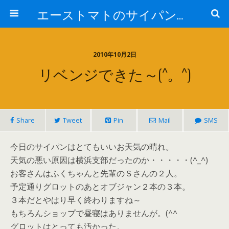
エーストマトのサイパンダイビング日記
2010年10月2日
リベンジできた～(^。^)
Share
Tweet
Pin
Mail
SMS
今日のサイパンはとてもいいお天気の晴れ。
天気の悪い原因は横浜支部だったのか・・・・・(^_^)
お客さんはふくちゃんと先輩のＳさんの２人。
予定通りグロットのあとオブジャン２本の３本。
３本だとやはり早く終わりますね～
もちろんショップで昼寝はありませんが。(^^ゞ
グロットはとっても汚かった。