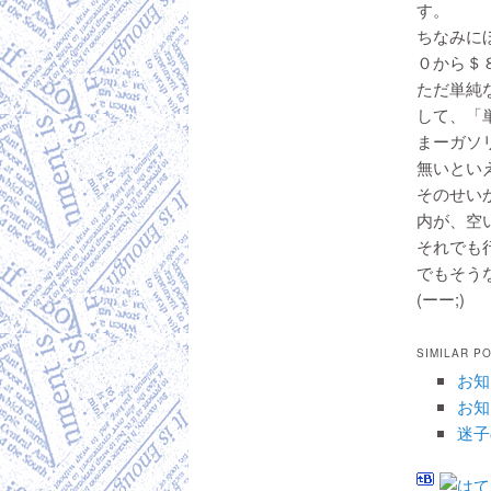
す。
ちなみに
０から＄
ただ単純
して、「
まーガソ
無いとい
そのせい
内が、空
それでも
でもそう
(ーー;)
SIMILAR P
お知
お知
迷子