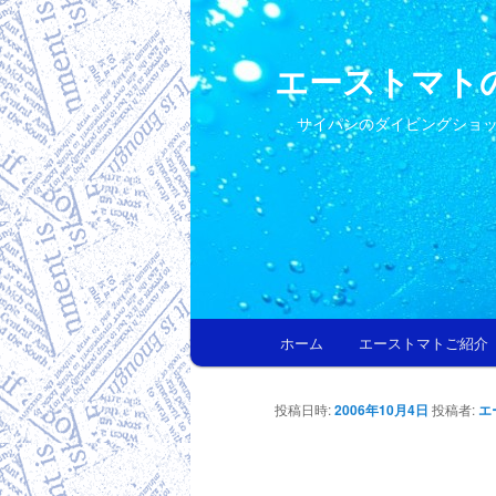
エーストマト
サイパンのダイビングショ
メインメニュー
ホーム
エーストマトご紹介
メインコンテンツへ移動
サブコンテンツへ移動
投稿日時:
2006年10月4日
投稿者:
エ