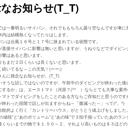
なお知らせ(T_T)
では一番明るいサイパン、それでももちろん曇り空なんですが車に
車内は結構熱くなってたりはします。
パンは台風１６号と１７号に挟まれている状態です。
が直接サイパンに影響は無いと思いますが、うねりなどでダイビン
影響はあると思います。
方もまだ２日くらいは良くないと思います。
続いてるな～この天気！(ーー;)
んに残念なお知らせが。(T_T)
いそうな話しではないのですが、午前中のダイビングが終わった後
するか」は、エーストマト（河原？(^^ゞ）ならとても大事な案件(^
トマトでダイビングをしたことのある方ならご存知だと思うのです
が終わった段階で話しが出ますからね～「腹減った～」って(^。^)
比較的よく行く「カントリーハウス」がとうとう値上げをしました
の値段”と“あのボリューム”と“あの味”で３拍子揃っていたあのラン
後くらいまでの物で＄１.５０～２、それより高いものは＄３ほどの