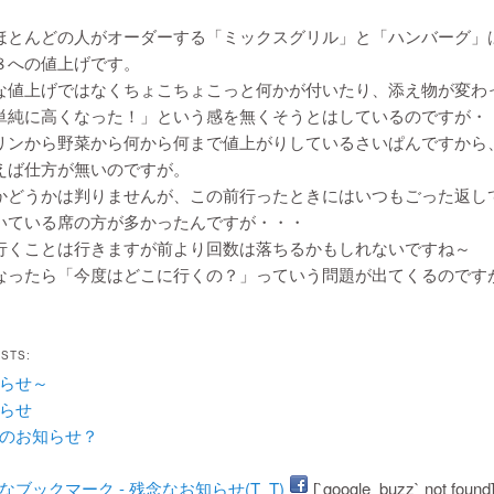
ほとんどの人がオーダーする「ミックスグリル」と「ハンバーグ」は
８への値上げです。
な値上げではなくちょこちょこっと何かが付いたり、添え物が変わ
単純に高くなった！」という感を無くそうとはしているのですが・
リンから野菜から何から何まで値上がりしているさいぱんですから
えば仕方が無いのですが。
かどうかは判りませんが、この前行ったときにはいつもごった返し
いている席の方が多かったんですが・・・
行くことは行きますが前より回数は落ちるかもしれないですね～
なったら「今度はどこに行くの？」っていう問題が出てくるのです
OSTS:
らせ～
らせ
のお知らせ？
[`google_buzz` not found