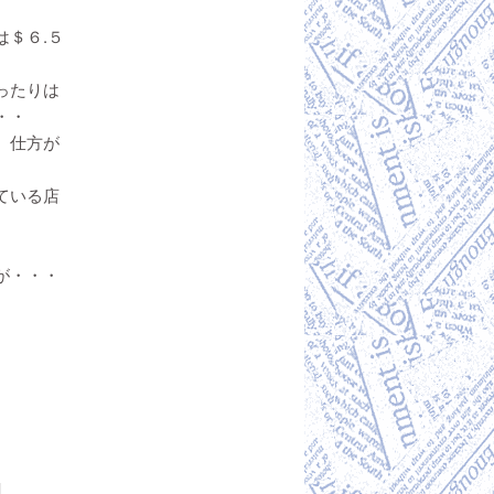
＄６.５
ったりは
・・
、仕方が
ている店
が・・・
]