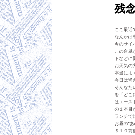
残念
ここ最近
なんかは
今のサイ
この台風
トなどに
お天気の
本当によく
今日は皆さ
そんなた
を「どこに
はエース
の１本目
ランチで
お昼の“あ
＄１０前