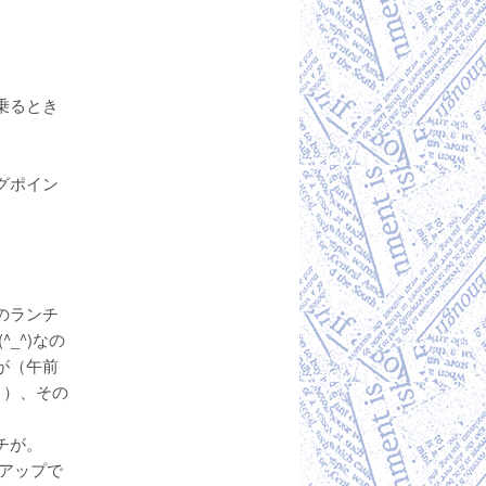
乗るとき
グポイン
のランチ
_^)なの
が（午前
 ）、その
。
チが。
アップで