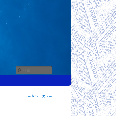
検
索
投稿ナビゲー
←
前へ
次へ
→
ション