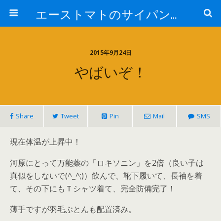
エーストマトのサイパンダイビング日記
2015年9月24日
やばいぞ！
Share
Tweet
Pin
Mail
SMS
現在体温が上昇中！
河原にとって万能薬の「ロキソニン」を2倍（良い子は
真似をしないで(^_^;)）飲んで、靴下履いて、長袖を着
て、その下にもＴシャツ着て、完全防備完了！
薄手ですが羽毛ぶとんも配置済み。