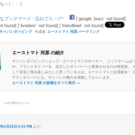
ち～(・・;)
[`google_buzz` not found]
ot found]
[`livedoor` not found]
[`friendfeed` not found]
サイパンダイビング
作成者:
エーストマト 河原
パーマリンク
エーストマト 河原 の紹介
サイパンダイビングショップ・エーストマトのオーナー。 ニックネームは”ボ
や、ブランクダイバーを、自立したダイバーへと変身させるのが得意技。 
して安全に海を楽しみたいと思っている人は、エーストマトに全員集合！ 
テランダイバーにも、サイパンの魅力を堪能してもらいます。
エーストマト 河原 の投稿をすべて表示
→
ゞ
” への1件のコメント
3年3月26日 6:53 PM
より:
？