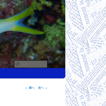
検
索
投稿ナビゲー
←
前へ
次へ
→
ション