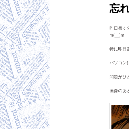
忘れ
昨日書く
m(__)m
特に昨日
パソコン
問題がひ
画像のあ