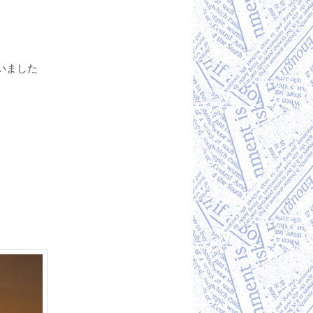
いました
ゞ