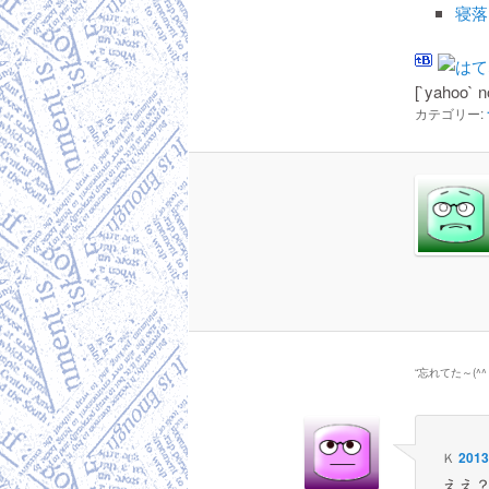
寝落
[`yahoo` n
カテゴリー:
“
忘れてた～(^^
Ｋ
201
ええ