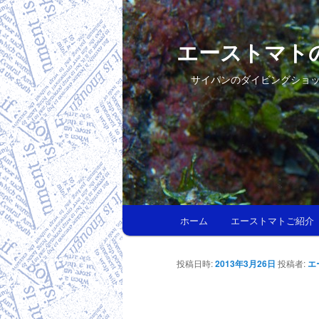
エーストマト
サイパンのダイビングショ
メインメニュー
ホーム
エーストマトご紹介
メインコンテンツへ移動
サブコンテンツへ移動
投稿日時:
2013年3月26日
投稿者:
エ