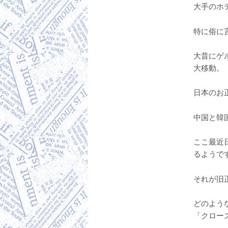
大手のホ
特に俗に言
大昔にゲ
大移動。
日本のお
中国と韓
ここ最近
るようで
それが旧
どのよう
「クロー