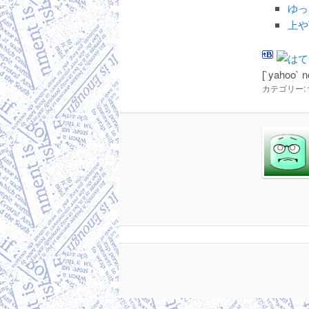
ゆっ
上や
[`yahoo` n
カテゴリー: