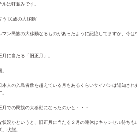
テルは軒並みです。
う“民族の大移動”
ルマン民族の大移動なるものがあったように記憶してますが、今は
正月に当たる「旧正月」。
国。
日本人の入島者数を超えている月もあるくらいサイパンは認知され
す。
正月での民族の大移動になったのかと・・・
な状況かというと、旧正月に当たる２月の連休はキャンセル待ちも
ズ」状態。