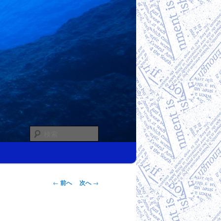
検
索
投稿ナビゲー
←
前へ
次へ
→
ション