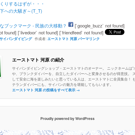
くりするはずが・・・
下への大騒ぎ～(T_T)
[`google_buzz` not found]
ot found]
[`livedoor` not found]
[`friendfeed` not found]
サイパンダイビング
作成者:
エーストマト 河原
パーマリンク
エーストマト 河原 の紹介
サイパンダイビングショップ・エーストマトのオーナー。 ニックネームは”ボ
や、ブランクダイバーを、自立したダイバーへと変身させるのが得意技。 
して安全に海を楽しみたいと思っている人は、エーストマトに全員集合！ 
テランダイバーにも、サイパンの魅力を堪能してもらいます。
エーストマト 河原 の投稿をすべて表示
→
Proudly powered by WordPress