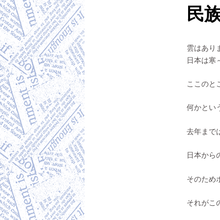
民
雲はあり
日本は寒
ここのと
何かとい
去年まで
日本から
そのため
それがこ