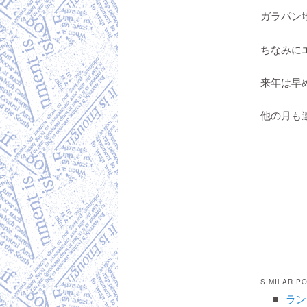
ガラパン
ちなみに
来年は早
他の月も
SIMILAR P
ラン