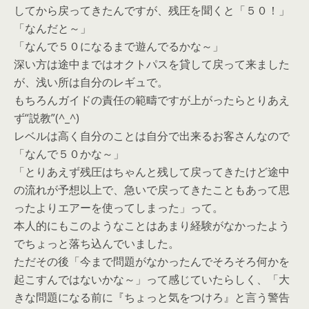
してから戻ってきたんですが、残圧を聞くと「５０！」
「なんだと～」
「なんで５０になるまで遊んでるかな～」
深い方は途中まではオクトパスを貸して戻って来ました
が、浅い所は自分のレギュで。
もちろんガイドの責任の範疇ですが上がったらとりあえ
ず“説教”(^_^)
レベルは高く自分のことは自分で出来るお客さんなので
「なんで５０かな～」
「とりあえず残圧はちゃんと残して戻ってきたけど途中
の流れが予想以上で、急いで戻ってきたこともあって思
ったよりエアーを使ってしまった」って。
本人的にもこのようなことはあまり経験がなかったよう
でちょっと落ち込んでいました。
ただその後「今まで問題がなかったんでそろそろ何かを
起こすんではないかな～」って感じていたらしく、「大
きな問題になる前に『ちょっと気をつけろ』と言う警告