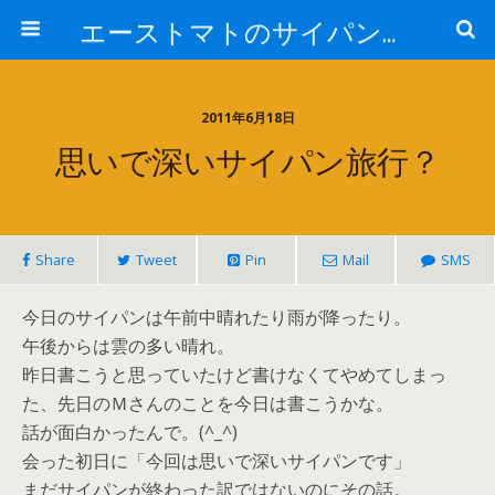
エーストマトのサイパンダイビング日記
2011年6月18日
思いで深いサイパン旅行？
Share
Tweet
Pin
Mail
SMS
今日のサイパンは午前中晴れたり雨が降ったり。
午後からは雲の多い晴れ。
昨日書こうと思っていたけど書けなくてやめてしまっ
た、先日のＭさんのことを今日は書こうかな。
話が面白かったんで。(^_^)
会った初日に「今回は思いで深いサイパンです」
まだサイパンが終わった訳ではないのにその話。