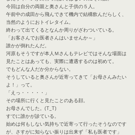
今回は自分の両親と奥さんと子供の５人。
午前中の成田から飛んできて機内で結構飲んだらしく、
当然のようにおトイレタイム。
終わって出てくるとなんか周りがざわついている。
「お客さんでお医者さんはいませんか～」
誰かが倒れたんだ。
河原もそうですが本人Ｍさんもテレビではそんな場面は
見たことはあっても、実際に遭遇するのは初めて。
でもどんな人だか分からない。
そうしていると奥さんが近寄ってきて「お母さんみたい
よ！」って。
「えっ・・・・・」
その場所に行くと見たことのある顔。
お母さんでした。(T_T)
すでに誰かが診ている。
始めは何もしない気持ちで近寄って行ったそうなのです
が、さすがに知らない振りは出来ず「私も医者です」