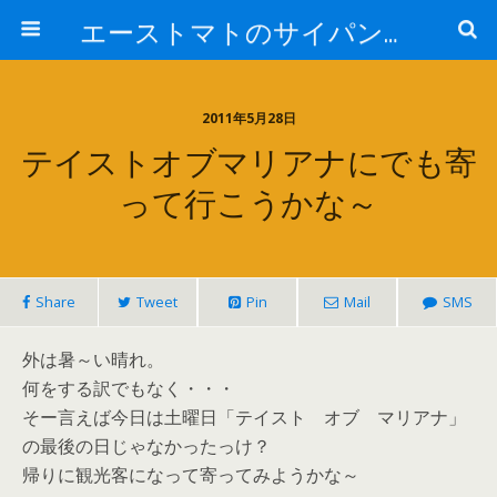
エーストマトのサイパンダイビング日記
2011年5月28日
テイストオブマリアナにでも寄
って行こうかな～
Share
Tweet
Pin
Mail
SMS
外は暑～い晴れ。
何をする訳でもなく・・・
そー言えば今日は土曜日「テイスト オブ マリアナ」
の最後の日じゃなかったっけ？
帰りに観光客になって寄ってみようかな～