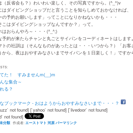
（反省会も？）わいわい楽しく、その写真ですから。(^_^)v
にはダイビングショップだと言うことを知らしめておかなければ、
ーの予約お願いします」ってことになりかねないかも・・・
そこはダイビングショップなんですか？」って。
はおらんやろ～・・・(^_^;)
な予約が来たらチャンと丸ごとサイパンをコーディネートはします
マトの社訓は（そんなものがあったとは・・・いつから？）「お客
うから、夜はおやすみなさいまでサイパンを１日楽しく！」ですから。(
OSTS:
てた！ すみませんm(__)m
んな集合～
れる？
uzz` not found]
[`yahoo` not found]
[`livedoor` not found]
d` not found]
未分類
作成者:
エーストマト 河原
パーマリンク