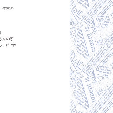
「年末の
よ。
さんの朝
^_^)v