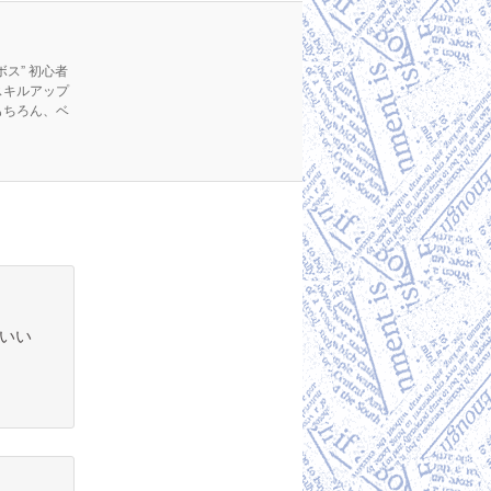
ス” 初心者
スキルアップ
もちろん、ベ
願いい