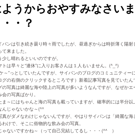
はようからおやすみなさい
・・・？
イパンは引き続き曇り時々雨でしたが、昼過ぎからは時折薄く陽射
って来ました。
う少し晴れるといいのですが。
トは早々と“連休”に入りお客さんは１人もいません。(^_^)
ボケ～”っとしていたんですが、サイパンのブログのコミュニティー
ログの右側のクリックするところです）新着記事写真を見ていたん
グの写真は綺麗な海や陸上の写真が多いようなんですが、なぜかエ
み会の写真ばかり。
たま～にはちゃんと海の写真も載っていますが、確率的には半分以
んじゃないかな～(^^ゞ
写真がダメなわけじゃないんですが、やはりサイパンは「綺麗な海
るわけで、そこに俗物的な飲み会の写真。
じゃないですかね～（って自己完結してるし・・・(^^ゞ）