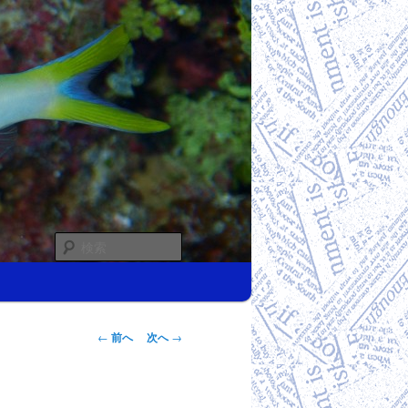
検
索
投稿ナビゲー
←
前へ
次へ
→
ション