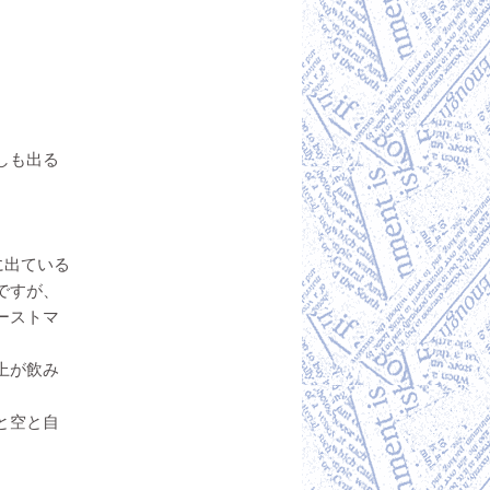
ま
しも出る
に出ている
ですが、
ーストマ
上が飲み
と空と自