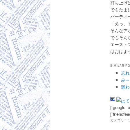
打ち上げは
でもたま
パーティ
「えっ、
そんなアホ
でもそん
エースト
はおはよ
SIMILAR P
忘れ
み～
襲わ
[`google_b
[`friendfee
カテゴリー: