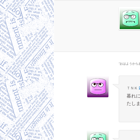
“
おはようから
ＴＮＫ
暮れに
たします