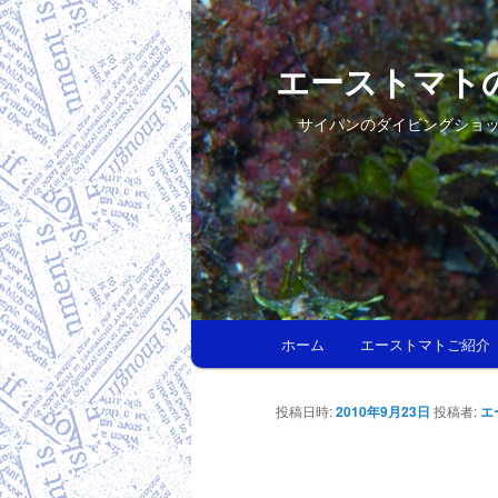
エーストマト
サイパンのダイビングショ
メインメニュー
ホーム
エーストマトご紹介
メインコンテンツへ移動
サブコンテンツへ移動
投稿日時:
2010年9月23日
投稿者:
エ