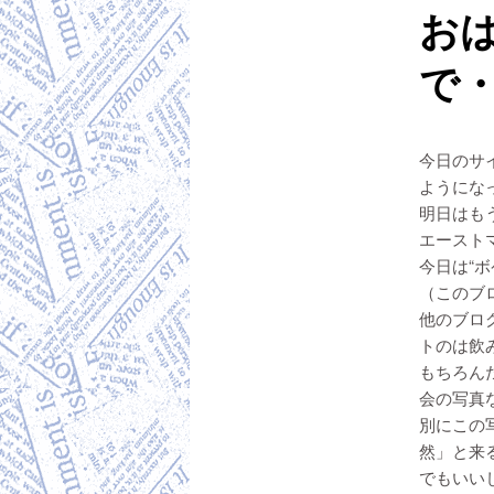
お
で
今日のサ
ようにな
明日はも
エーストマ
今日は“
（このブ
他のブロ
トのは飲
もちろん
会の写真な
別にこの
然」と来
でもいい