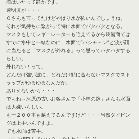
海はいたって静かです。
透明度が・・・
Ｏさんも言ってたけどやはり水が怖いんでしょうね。
それが気持ちに繋がって特に水面でバタバタとなる。
マスクもしてレギュレーターも咥えてるから装備面では
すでに水中と一緒なのに、水面で“バシャ～ン”と波が顔
に当たると「マスクが外れる」って思ってバタバタする
らしい。
外れない！って。
どんだけ強い波に、どれだけ顔に合わないマスクでスト
ラップがゆるゆるなんだか。
ありえないから・・・
でもね～河原の古いお客さんで「小林の嫁」さんも水面
は大嫌いらしい。
もー２００本も越えてるんですけど・・・当然ダイビン
グは上手いんですよ。
でも水面は苦手。