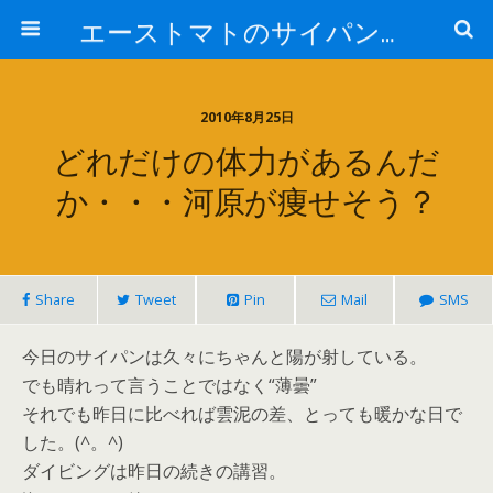
エーストマトのサイパンダイビング日記
2010年8月25日
どれだけの体力があるんだ
か・・・河原が痩せそう？
Share
Tweet
Pin
Mail
SMS
今日のサイパンは久々にちゃんと陽が射している。
でも晴れって言うことではなく“薄曇”
それでも昨日に比べれば雲泥の差、とっても暖かな日で
した。(^。^)
ダイビングは昨日の続きの講習。