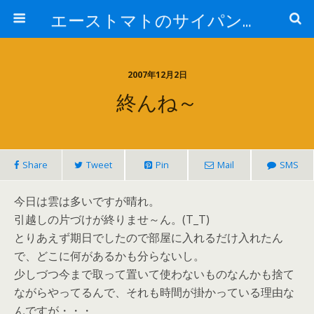
エーストマトのサイパンダイビング日記
2007年12月2日
終んね～
Share
Tweet
Pin
Mail
SMS
今日は雲は多いですが晴れ。
引越しの片づけが終りませ～ん。(T_T)
とりあえず期日でしたので部屋に入れるだけ入れたん
で、どこに何があるかも分らないし。
少しづつ今まで取って置いて使わないものなんかも捨て
ながらやってるんで、それも時間が掛かっている理由な
んですが・・・