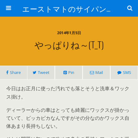
エーストマトのサイパンダイビング日記
2014年1月5日
やっぱりね～(T_T)
Share
Tweet
Pin
Mail
SMS
今日はお正月に使った汚れでも落とそうと洗車＆ワック
ス掛け。
ディーラーからの車はとっても綺麗にワックスが掛かっ
ていて、ピッカピカなんですがその分なのかワックス自
体あまり長持ちしない。