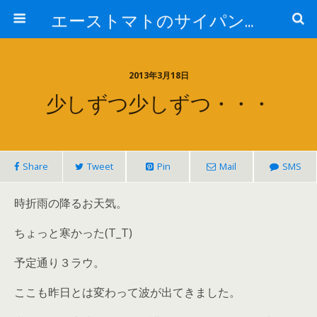
エーストマトのサイパンダイビング日記
2013年3月18日
少しずつ少しずつ・・・
Share
Tweet
Pin
Mail
SMS
時折雨の降るお天気。
ちょっと寒かった(T_T)
予定通り３ラウ。
ここも昨日とは変わって波が出てきました。