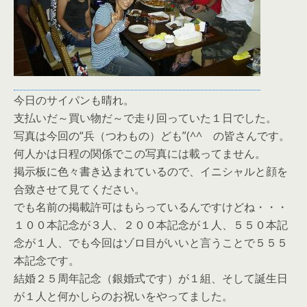
今日のサイパンも晴れ。
支払いだ～買い物だ～で走り回っていた１日でした。
写真は今回の“兵（つわもの）ども”(^^ゞの皆さんです。
何人かは日程の関係でこの写真には載ってません。
掲示板に色々書き込まれているので、イニシャルと顔を
合致させて見てください。
でも名前の掲載許可はもらっているんですけどね・・・
１００本記念が３人、２００本記念が１人、５５０本記
念が１人、でも今回はゾロ目がいいと言うことで５５５
本記念です。
結婚２５周年記念（銀婚式です）が１組、そして誕生日
が１人と何かしらのお祝いをやってました。