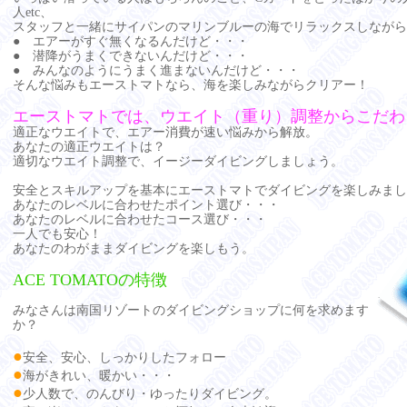
人etc、
スタッフと一緒にサイパンのマリンブルーの海でリラックスしながら
● エアーがすぐ無くなるんだけど・・・
● 潜降がうまくできないんだけど・・・
● みんなのようにうまく進まないんだけど・・・
そんな悩みもエーストマトなら、海を楽しみながらクリアー！
エーストマトでは、ウエイト（重り）調整からこだわ
適正なウエイトで、エアー消費が速い悩みから解放。
あなたの適正ウエイトは？
適切なウエイト調整で、イージーダイビングしましょう。
安全とスキルアップを基本にエーストマトでダイビングを楽しみまし
あなたのレベルに合わせたポイント選び・・・
あなたのレベルに合わせたコース選び・・・
一人でも安心！
あなたのわがままダイビングを楽しもう。
ACE TOMATOの特徴
みなさんは南国リゾートのダイビングショップに何を求めます
か？
●
安全、安心、しっかりしたフォロー
●
海がきれい、暖かい・・・
●
少人数で、のんびり・ゆったりダイビング。