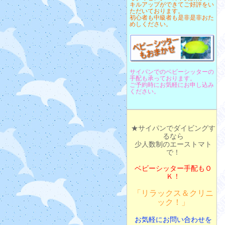
キルアップができてご好評をい
ただいております。
初心者も中級者も是非是非おた
めしください。
サイパンでのベビーシッターの
手配も承っております。
ご予約時にお気軽にお申し込み
ください。
★サイパンでダイビングす
るなら
少人数制のエーストマト
で！
ベビーシッター手配もＯ
Ｋ！
「リラックス＆クリニ
ック！」
お気軽にお問い合わせを