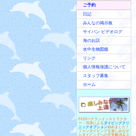
ご予約
日記
みんなの掲示板
サイパン ビデオログ
海のお話
水中生物図鑑
リンク
個人情報保護について
スタッフ募集
ホーム
PADIベテランインストラクタ
ー・河原による
ダイビングクリ
ニックオプション
始めました！
ファンダイビングを楽しみなが
らダイビングへの不安解消＆ス