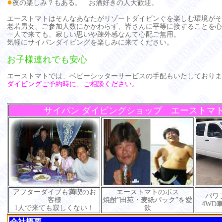
●
夜の楽しみ？もある。 お酒好きの人大歓迎。
エーストマトはそんなあなたがリゾートダイビンぐを楽しむ環境がそ
老若男女、ご参加人数にかかわらず、皆さんに平等に接することを心
一人で来ても、寂しい思いや疎外感なんて心配ご無用。
気軽にサイパンダイビングを楽しみに来てください。
お子様連れでも安心
エーストマトでは、ベビーシッターサービスの手配もいたしておりま
ダイビングご予約時に、ご相談ください。
サイパン ダイビングショップ エーストマ
アフターダイブも満喫のお
エーストマトのボス
パワ
客様
焼酎”田苑・麦紙パック”を愛
4WD
1人で来ても寂しくない！
飲
会社概要