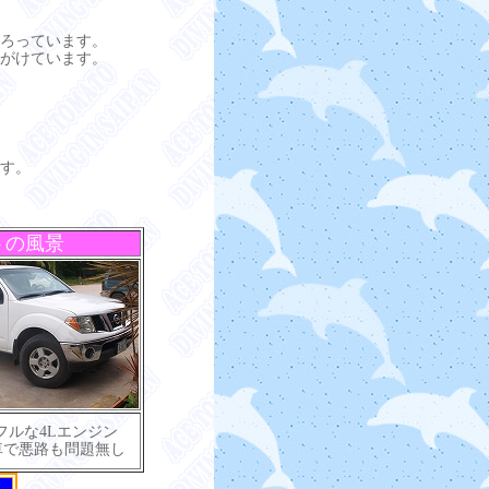
ろっています。
がけています。
す。
トの風景
フルな4Lエンジン
車で悪路も問題無し